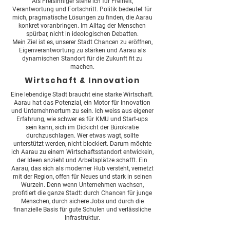
Als Freisinniger stehe ich für Freiheit,
Verantwortung und Fortschritt. Politik bedeutet für
mich, pragmatische Lösungen zu finden, die Aarau
konkret voranbringen. Im Alltag der Menschen
spürbar, nicht in ideologischen Debatten.
Mein Ziel ist es, unserer Stadt Chancen zu eröffnen,
Eigenverantwortung zu stärken und Aarau als
dynamischen Standort für die Zukunft fit zu
machen.
Wirtschaft & Innovation
Eine lebendige Stadt braucht eine starke Wirtschaft.
Aarau hat das Potenzial, ein Motor für Innovation
und Unternehmertum zu sein. Ich weiss aus eigener
Erfahrung, wie schwer es für KMU und Start-ups
sein kann, sich im Dickicht der Bürokratie
durchzuschlagen. Wer etwas wagt, sollte
unterstützt werden, nicht blockiert. Darum möchte
ich Aarau zu einem Wirtschaftsstandort entwickeln,
der Ideen anzieht und Arbeitsplätze schafft. Ein
Aarau, das sich als moderner Hub versteht, vernetzt
mit der Region, offen für Neues und stark in seinen
Wurzeln. Denn wenn Unternehmen wachsen,
profitiert die ganze Stadt: durch Chancen für junge
Menschen, durch sichere Jobs und durch die
finanzielle Basis für gute Schulen und verlässliche
Infrastruktur.