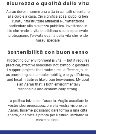
Sicurezza e qualità della vita
Aarau deve rimanere una città in cui tutti si sentano
al sicuro e a casa. Ciò significa spazi pubblici ben
curati, infrastrutture affidabili e un'attenzione
particolare alla sicurezza pubblica. Investendo in
ciò che rende la vita quotidiana sicura e piacevole,
proteggiamo l'elevata qualità della vita che rende
Aarau speciale.
Sostenibilità con buon senso
Protecting our environment is vital — but it requires
practical, effective measures, not symbolic gestures.
I support projects that make a real difference, such
as promoting sustainable mobility, energy efficiency,
and local initiatives like urban beekeeping. My goal
is an Aarau that is both environmentally
responsible and economically strong.
La politica inizia con l'ascolto. Voglio ascoltare le
vostre idee, preoccupazioni e la vostra visione per
Aarau. Insieme, possiamo dare forma a una città
aperta, dinamica e pronta per il futuro. Iniziamo la
conversazione.