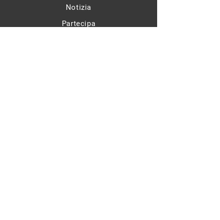
Notizia
Partecipa
Contatto
sinan@lorien.group
Avviso legale
Politica sulla riservatezza
© 2025 - Sinan Güzelsahin